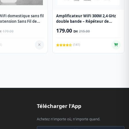
iFi domestique sans fil
Amplificateur WiFi 300M 2,4 GHz
xtension Sans Fil de
double bande – Répéteur de
eau
signal pour maison et entreprise
179.00
179.00
215.00
H
DH
3)
(141)
Télécharger l'App
Achetez n'importe où, n'importe quand.