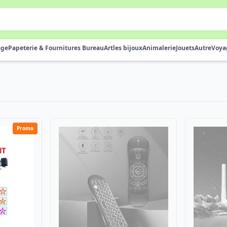
age
Papeterie & Fournitures Bureau
Art
les bijoux
Animalerie
Jouets
Autre
Voya
Promo