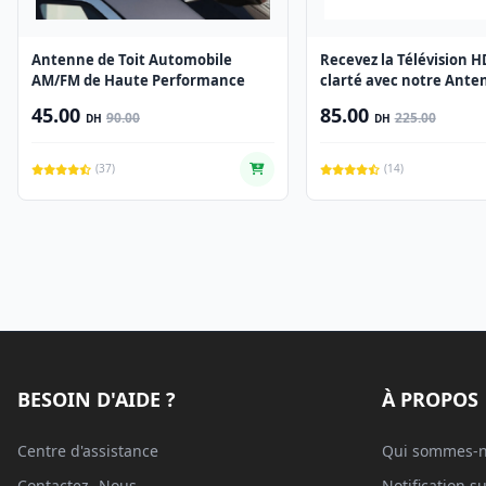
Antenne de Toit Automobile
Recevez la Télévision H
AM/FM de Haute Performance
clarté avec notre Ante
UHF de Haute Qualité
45.00
85.00
90.00
225.00
DH
DH
(37)
(14)
BESOIN D'AIDE ?
À PROPOS
Centre d'assistance
Qui sommes-n
Contactez- Nous
Notification su