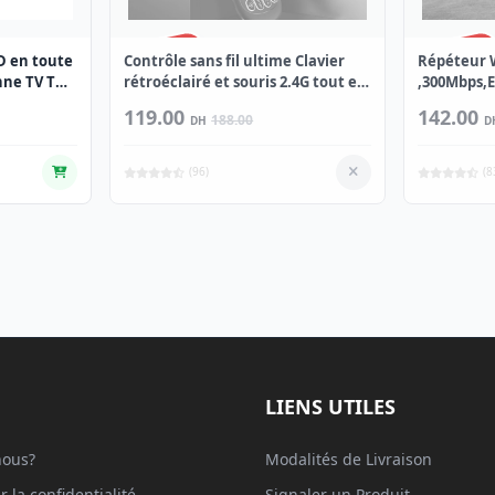
ÉPUISÉ
ÉPUISÉ
D en toute
Contrôle sans fil ultime Clavier
Répéteur W
nne TV TNT
rétroéclairé et souris 2.4G tout en
,300Mbps,E
un
Signal Rés
119.00
142.00
188.00
DH
D
(96)
(8
LIENS UTILES
ous?
Modalités de Livraison
r la confidentialité
Signaler un Produit